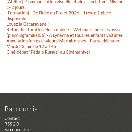
[Atelier]- Communication visuelle et vie associative - Niveau
1- 2 jours
[Formation] - De l’idée au Projet 2026 - Il reste 1 place
disponible !
Louez la Cacaravane !
Retour Facturation électronique + Webinaire pour les assos
[planningfamilial56] - A Lyhanna et tous les enfants victimes
Annulation fortes chaleurs[Marmiton’nes]- Pause déjeuner
Mardi 23 juin de 12 à 14h
Ciné-débat "Pédale Rurale" au Cinémanivel
Raccourcis
Contact
RSS 2.0
Se connecter