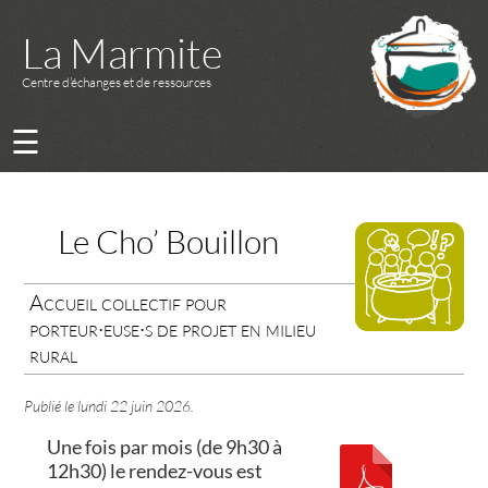
La Marmite
Centre d’échanges et de ressources
☰
Le Cho’ Bouillon
Accueil collectif pour
porteur·euse·s de projet en milieu
rural
Publié le
lundi 22 juin 2026
.
Une fois par mois (de 9h30 à
12h30) le rendez-vous est