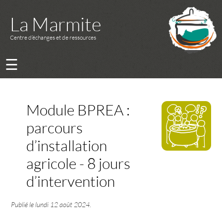
La Marmite
Centre d’échanges et de ressources
☰
Module BPREA :
parcours
d’installation
agricole - 8 jours
d’intervention
Publié le
lundi 12 août 2024
.