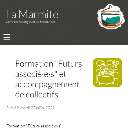
La Marmite
Centre d’échanges et de ressources
☰
Formation "Futurs
associé·e·s" et
accompagnement
de collectifs
Publié le
mardi 20 juillet 2021
.
Formation "Futurs associé·e·s"