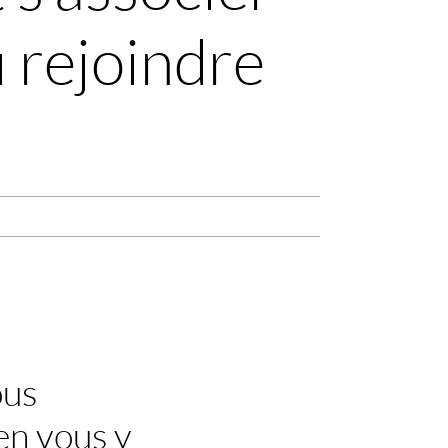
 rejoindre
ous
en vous y