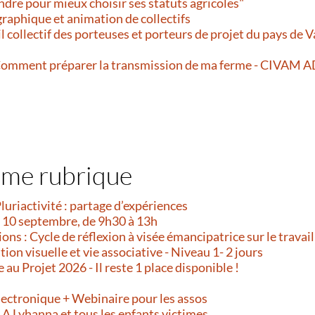
dre pour mieux choisir ses statuts agricoles"
n graphique et animation de collectifs
l collectif des porteuses et porteurs de projet du pays de 
 Comment préparer la transmission de ma ferme - CIVAM A
ême rubrique
Pluriactivité : partage d’expériences
i 10 septembre, de 9h30 à 13h
ns : Cycle de réflexion à visée émancipatrice sur le travail
on visuelle et vie associative - Niveau 1- 2 jours
e au Projet 2026 - Il reste 1 place disponible !
!
lectronique + Webinaire pour les assos
- A Lyhanna et tous les enfants victimes