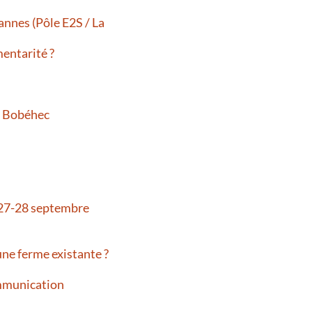
Vannes (Pôle E2S / La
entarité ?
à Bobéhec
-27-28 septembre
ne ferme existante ?
communication