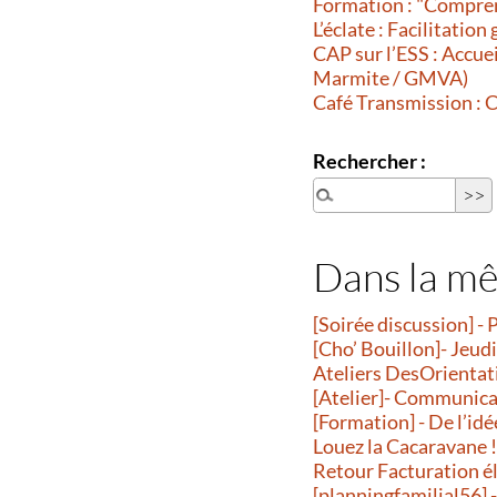
Formation : "Compren
L’éclate : Facilitatio
CAP sur l’ESS : Accuei
Marmite / GMVA)
Café Transmission :
Rechercher :
Dans la m
[Soirée discussion] - 
[Cho’ Bouillon]- Jeud
Ateliers DesOrientatio
[Atelier]- Communicati
[Formation] - De l’idé
Louez la Cacaravane 
Retour Facturation é
[planningfamilial56] 