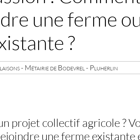
dre une ferme ou
istante ?
aisons - Métairie de Bodevrel - Pluherlin
n projet collectif agricole ? V
rejoindre une ferme existante 