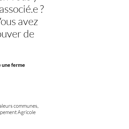
associé.e ?
Vous avez
ouver de
e une ferme
 valeurs communes,
oupement Agricole