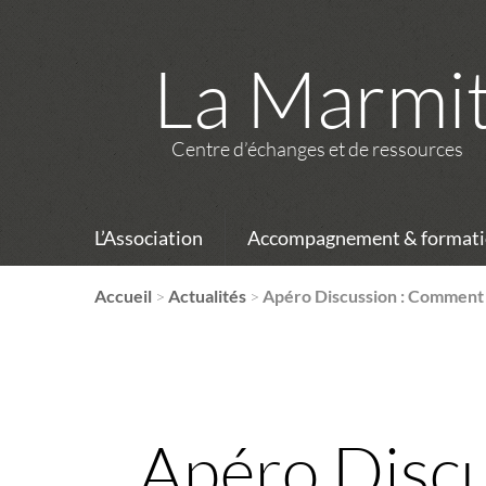
La Marmi
Centre d’échanges et de ressources
L’Association
Accompagnement & formati
Accueil
>
Actualités
>
Apéro Discussion : Comment 
Apéro Discu