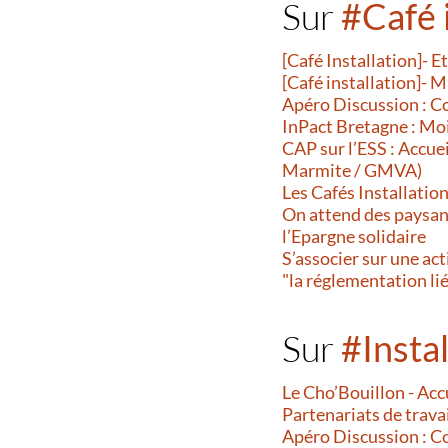
Sur
#Café 
[Café Installation]- E
[Café installation]- M
Apéro Discussion : C
InPact Bretagne : Moi
CAP sur l’ESS : Accuei
Marmite / GMVA)
Les Cafés Installatio
On attend des paysans
l’Epargne solidaire
S’associer sur une act
"la réglementation liée
Sur
#Instal
Le Cho’Bouillon - Accu
Partenariats de trava
Apéro Discussion : C