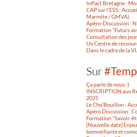
InPact Bretagne : Moi
CAP sur l’ESS : Accuei
Marmite / GMVA)
Apéro-Discussion : N
Formation "Futurs as
Consultation des jeun
Un Centre de ressour
Dans le cadre de la 
Sur
#Temp
Ça parle de nous :)
INSCRIPTION aux Renc
2025
Le Cho’Bouillon - Accu
Apéro Discussion : C
Formation "Savoir-êtr
[Nouvelle date] Enjeu
bienveillante et cons