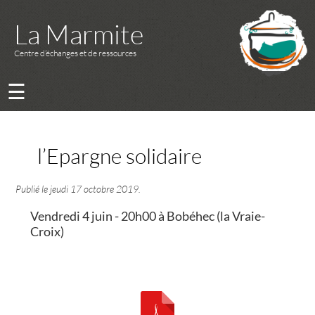
La Marmite
Centre d’échanges et de ressources
☰
l’Epargne solidaire
Publié le
jeudi 17 octobre 2019
.
Vendredi 4 juin - 20h00 à Bobéhec (la Vraie-
Croix)