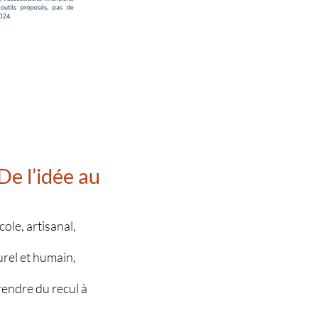
De l’idée au
ole, artisanal,
urel et humain,
prendre du recul à