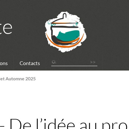
te
ons
Contacts
ojet Automne 2025
 De l’idée au pro