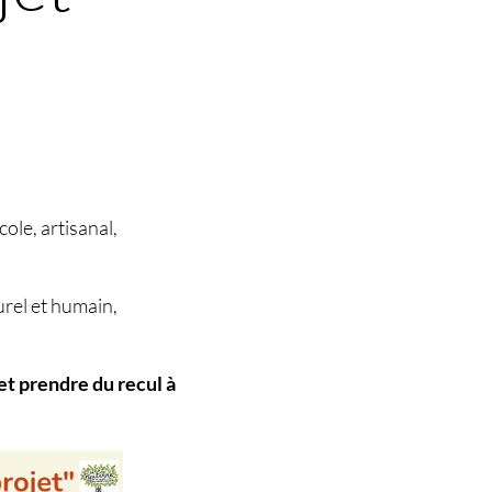
ole, artisanal,
urel et humain,
 et prendre du recul à