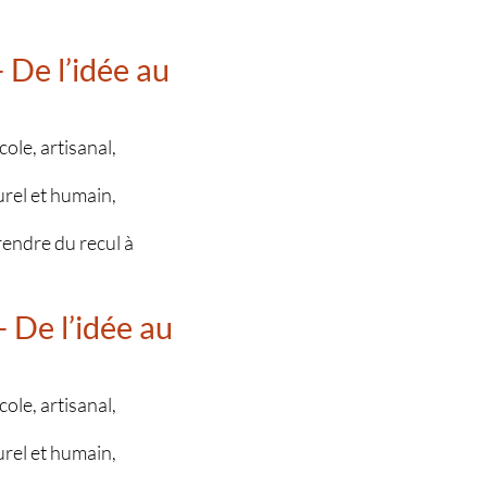
 De l’idée au
ole, artisanal,
urel et humain,
prendre du recul à
 De l’idée au
ole, artisanal,
urel et humain,