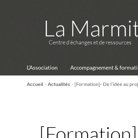
La Marmi
Centre d’échanges et de ressources
L’Association
Accompagnement & formati
Accueil
>
Actualités
>
[Formation]- De l’idée au pr
[Formation]-