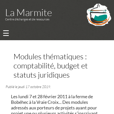
La Marmite
Centre d’échanges et de ressources
☰
Modules thématiques :
comptabilité, budget et
statuts juridiques
Publié le
jeudi 17 octobre 2019
.
Les lundi 7 et 28 février 2011 à la ferme de
Bobéhec à la Vraie Croix... Des modules
adressés aux porteurs de projets ayant pour
projet une ou plusieurs activités s’inscrivant