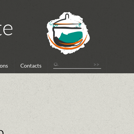
te
ons
Contacts
n