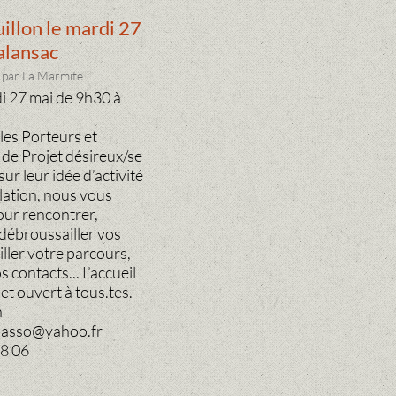
illon le mardi 27
alansac
 par La Marmite
 27 mai de 9h30 à
 les Porteurs et
de Projet désireux/se
ur leur idée d’activité
llation, nous vous
our rencontrer,
débroussailler vos
iller votre parcours,
s contacts... L’accueil
 et ouvert à tous.tes.
n
.asso@yahoo.fr
28 06