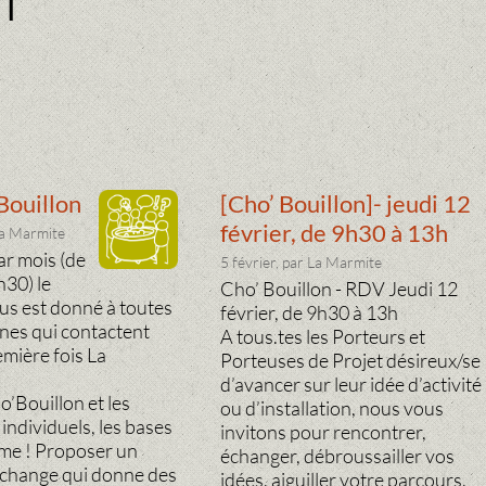
Bouillon
[Cho’ Bouillon]- jeudi 12
février, de 9h30 à 13h
La Marmite
ar mois (de
5 février, par La Marmite
30) le
Cho’ Bouillon - RDV Jeudi 12
us est donné à toutes
février, de 9h30 à 13h
nes qui contactent
A tous.tes les Porteurs et
emière fois La
Porteuses de Projet désireux/se
d’avancer sur leur idée d’activité
o’Bouillon et les
ou d’installation, nous vous
 individuels, les bases
invitons pour rencontrer,
ême ! Proposer un
échanger, débroussailler vos
échange qui donne des
idées, aiguiller votre parcours,