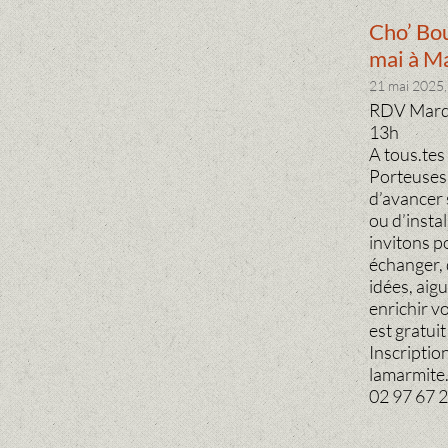
Cho’ Bou
mai à M
21 mai 2025,
RDV Mardi
13h
A tous.tes
Porteuses 
d’avancer s
ou d’insta
invitons p
échanger, 
idées, aigu
enrichir vo
est gratuit
Inscriptio
lamarmite
02 97 67 