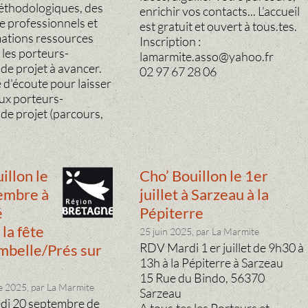
éthodologiques, des
enrichir vos contacts... L’accueil
e professionnels et
est gratuit et ouvert à tous.tes.
mations ressources
Inscription :
 les porteurs-
lamarmite.asso@yahoo.fr
de projet à avancer.
02 97 67 28 06
 d’écoute pour laisser
aux porteurs-
de projet (parcours,
illon le
Cho’ Bouillon le 1er
embre à
juillet à Sarzeau à la
é
Pépiterre
la fête
25 juin 2025, par La Marmite
RDV Mardi 1 er juillet de 9h30 à
mbelle/Prés sur
13h à la Pépiterre à Sarzeau
15 Rue du Bindo, 56370
 2025, par La Marmite
Sarzeau
i 20 septembre de