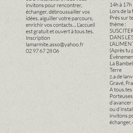
14h à 17h
invitons pour rencontrer,
Lors de la 
échanger, débroussailler vos
Prés sur t
idées, aiguiller votre parcours,
thème :
enrichir vos contacts... L’accueil
SUSCITE
est gratuit et ouvert à tous.tes.
DANS LES
Inscription
L’ALIMEN
lamarmite.asso@yahoo.fr
(Après tu 
02 97 67 28 06
Évènement
La Bambell
Terre
z.a de lan
Gravé, Fr
A tous.tes
Porteuses 
d’avancer s
ou d’insta
invitons p
échanger, 