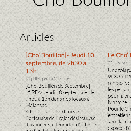
Articles
[Cho’ Bouillon]- Jeudi 10
Le Cho’ 
septembre, de 9h30 à
22 juin, par 
Une fois p
13h
9h30 à 12h
31 juillet, par La Marmite
rendez-vo
[Cho’ Bouillon de Septembre]
les person
📍 RDV Jeudi 10 septembre, de
pour la pr
9h30 à 13h dans nos locaux à
Marmite.
Malansac
Pour le Ch
A tous.tes les Porteurs et
entretiens
Porteuses de Projet désireux/se
sont la m
d’avancer sur leur idée d’activité
espace d’
ou d’installation, nous vous