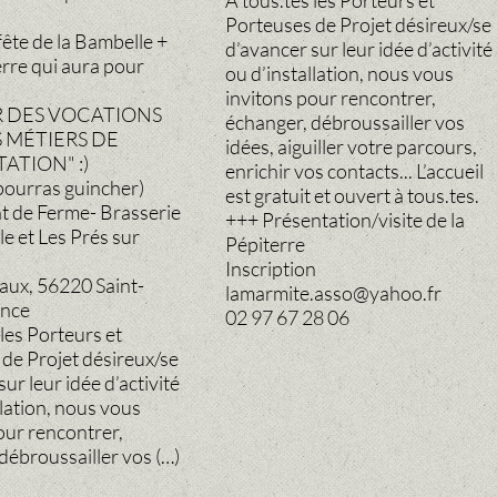
A tous.tes les Porteurs et
Porteuses de Projet désireux/se
fête de la Bambelle +
d’avancer sur leur idée d’activité
erre qui aura pour
ou d’installation, nous vous
invitons pour rencontrer,
R DES VOCATIONS
échanger, débroussailler vos
 MÉTIERS DE
idées, aiguiller votre parcours,
TATION" :)
enrichir vos contacts... L’accueil
pourras guincher)
est gratuit et ouvert à tous.tes.
 de Ferme- Brasserie
+++ Présentation/visite de la
e et Les Prés sur
Pépiterre
Inscription
vaux, 56220 Saint-
lamarmite.asso@yahoo.fr
ance
02 97 67 28 06
 les Porteurs et
de Projet désireux/se
ur leur idée d’activité
llation, nous vous
our rencontrer,
débroussailler vos (…)