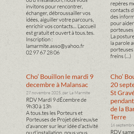
repères m
invitons pour rencontrer,
contacts d
échanger, débroussailler vos
des infor
idées, aiguiller votre parcours,
pour aider
enrichir vos contacts... L’accueil
porteuses 
est gratuit et ouvert à tous.tes.
La posture
Inscription :
la parole 
lamarmite.asso@yahoo.fr
porteuses 
02 97 67 28 06
freins (…)
Cho’ Bouillon le mardi 9
Cho’ Bou
decembre à Malansac
20 sept
St Grav
27 novembre 2025, par La Marmite
RDV Mardi 9 dÉcembre de
pendant 
9h30 à 13h
de la Ba
A tous.tes les Porteurs et
Terre
Porteuses de Projet désireux/se
16 septembre
d’avancer sur leur idée d’activité
RDV samed
ou d’installation, nous vous