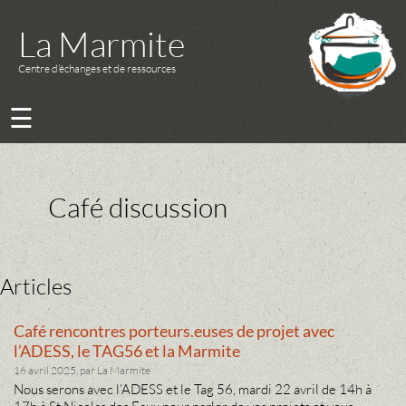
La Marmite
Centre d’échanges et de ressources
☰
Café discussion
Articles
Café rencontres porteurs.euses de projet avec
l’ADESS, le TAG56 et la Marmite
16 avril 2025, par La Marmite
Nous serons avec l’ADESS et le Tag 56, mardi 22 avril de 14h à