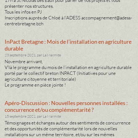
17h à St Nicolas des Eaux pour parler de vos projets et vous
présenter nos structures.
Tous les infos en PJ
Inscriptions auprès de Chloé à l’ADESS accompagnement@adess-
centrebretagne.bzh
InPact Bretagne : Mois de l’installation en agriculture
durable
23 septembre 2021, par La Marmite
Novembre arrivant,
V’là le programme du mois de l’installation en agriculture durable
porté par le collectif breton INPACT (Initiatives pour une
agriculture citoyenne et territoriale)
Le programme en pièce jointe !
Apéro-Discussion : Nouvelles personnes installées :
concurrence et/ou complémentarité ?
15 septembre 2021, par La Marmite
Témoignages et échanges autour des sentiments de concurrence
et des opportunités de complémentarité lors de nouvelles
installations sur un même territoire, et/ou sur les mêmes