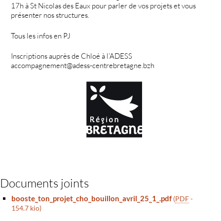
17h à St Nicolas des Eaux pour parler de vos projets et vous
présenter nos structures.
Tous les infos en PJ
Inscriptions auprès de Chloé à l’ADESS
accompagnement@adess-centrebretagne.bzh
Documents joints
booste_ton_projet_cho_bouillon_avril_25_1_.pdf
(
PDF
-
154.7 kio
)