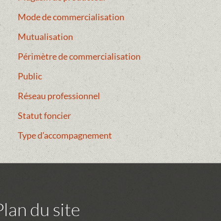
Mode de commercialisation
Mutualisation
Périmètre de commercialisation
Public
Réseau professionnel
Statut foncier
Type d’accompagnement
Plan du site