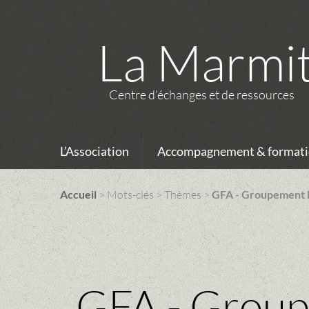
La Marmi
Centre d’échanges et de ressources
L’Association
Accompagnement & formati
Accueil
> Mots-clés > Thèmes >
GFA - Groupement F
GFA - Group