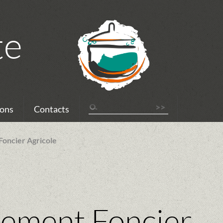
te
ons
Contacts
oncier Agricole
ement Foncier