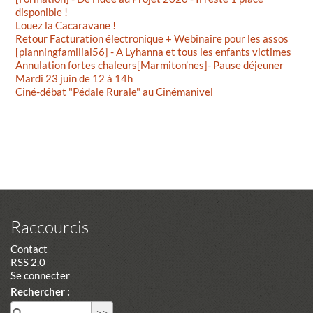
disponible !
Louez la Cacaravane !
Retour Facturation électronique + Webinaire pour les assos
[planningfamilial56] - A Lyhanna et tous les enfants victimes
Annulation fortes chaleurs[Marmiton’nes]- Pause déjeuner
Mardi 23 juin de 12 à 14h
Ciné-débat "Pédale Rurale" au Cinémanivel
Raccourcis
Contact
RSS 2.0
Se connecter
Rechercher :