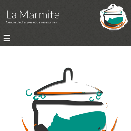
La Marmite
Centre d’échanges et de ressources
☰