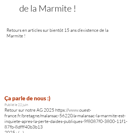
de la Marmite !
Retours en articles sur bientôt 15 ans d’existence de la
Marmite !
Ça parle de nous :)
Publié le 22 juin
Retour sur notre AG 2025 https://www.ouest-
france.fr/bretagne/malansac-56220/a-malansac-la-marmite-est-
inquiete-apres-la-perte-daides-publiques-9f8087f0-3800-11f1-
87fb-8dfff40b3b13
2025 : (…)