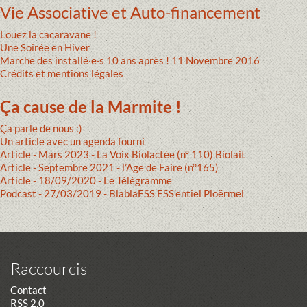
Vie Associative et Auto-financement
Louez la cacaravane !
Une Soirée en Hiver
Marche des installé·e·s 10 ans après ! 11 Novembre 2016
Crédits et mentions légales
Ça cause de la Marmite !
Ça parle de nous :)
Un article avec un agenda fourni
Article - Mars 2023 - La Voix Biolactée (n° 110) Biolait
Article - Septembre 2021 - l’Age de Faire (n°165)
Article - 18/09/2020 - Le Télégramme
Podcast - 27/03/2019 - BlablaESS ESS’entiel Ploërmel
Raccourcis
Contact
RSS 2.0