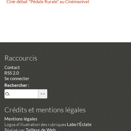
Ciné-débat "Pédale Rurale" au Cinémanivel
Raccourcis
Contact
RSS 2.0
Se connecter
Rechercher :
Crédits et mentions légales
Mentions légales
Logos d'illustration des rubriques
Labo l'Éclate
Réalisé par
Tailleur de Web
.