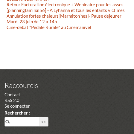
Retour Facturation électronique + Webinaire pour les assos
[planningfamilial56] - A Lyhanna et tous les enfants victimes
Annulation fortes chaleurs[Marmiton’nes]- Pause déjeuner
Mardi 23 juin de 12 à 14h
Ciné-débat "Pédale Rurale" au Cinémanivel
Raccourcis
Contact
RSS 2.0
Se connecter
Rechercher :