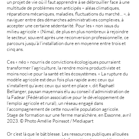
un projet de vie où il faut apprendre à se débrouiller face à une
multitude de problèmes non anticipés – aléas climatiques,
réparations mécaniques, maladies, fluctuations du marché... –, à
naviguer entre des démarches administratives complexes, à
accepter une certaine sédentarité. Pour les « non issus du
milieu agricole » (Nima), de plus en plus nombreux à rejoindre
le secteur, souvent après une reconversion professionnelle, ce
parcours jusqu’à l’installation dure en moyenne entre trois et
cinq ans.
Ces « néo » nourris de convictions écologiques pourraient
transformer l’agriculture, la rendre moins productiviste et
moins nocive pour la santé et les écosystèmes. « La rupture du
modèle agricole est deux fois plus rapide avec ceux qui
s’installent qu’avec ceux qui sont en place », dit Raphaël
Bellanger, paysan mayennais élu au conseil d’administration de
la Fadear (Fédération associative pour le développement de
l’emploi agricole et rural), un réseau engagé dans
l’accompagnement de cette nouvelle population agricole.
Stage de formation sur une ferme maraîchère, en Essonne, avril
2023. © Photo Amélie Poinssot / Mediapart
Or c’est là que le bât blesse. Les ressources publiques allouées