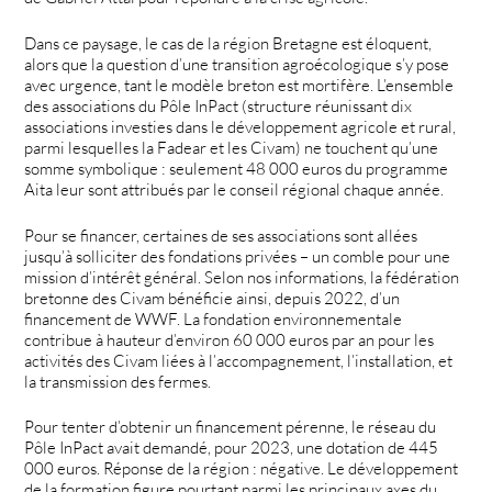
Dans ce paysage, le cas de la région Bretagne est éloquent,
alors que la question d’une transition agroécologique s’y pose
avec urgence, tant le modèle breton est mortifère. L’ensemble
des associations du Pôle InPact (structure réunissant dix
associations investies dans le développement agricole et rural,
parmi lesquelles la Fadear et les Civam) ne touchent qu’une
somme symbolique : seulement 48 000 euros du programme
Aita leur sont attribués par le conseil régional chaque année.
Pour se financer, certaines de ses associations sont allées
jusqu’à solliciter des fondations privées – un comble pour une
mission d’intérêt général. Selon nos informations, la fédération
bretonne des Civam bénéficie ainsi, depuis 2022, d’un
financement de WWF. La fondation environnementale
contribue à hauteur d’environ 60 000 euros par an pour les
activités des Civam liées à l’accompagnement, l’installation, et
la transmission des fermes.
Pour tenter d’obtenir un financement pérenne, le réseau du
Pôle InPact avait demandé, pour 2023, une dotation de 445
000 euros. Réponse de la région : négative. Le développement
de la formation figure pourtant parmi les principaux axes du