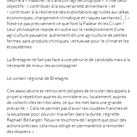
destiné à « massifier la transition agroécologique ». Il vise deux
objectifs : « contribuer à la souveraineté alimentaire » et
« contribuer à la résilience des exploitations agricoles aux aléas
économiques, changement climatique et risques sanitaires [...] ».
N’est-ce pas précisément ce que font la Fadear et les Civam ?
Leur philosophie repose en outre sur le redéploiement d’une
agriculture paysanne, autrement dit une agriculture de petites
fermes, sans produits chimiques, vertueuse pour le climat et les
écosystèmes.
La Bretagne ne fait pas face à une pénurie de candidats mais à la
nécessité de mieux les accompagner.
Le conseil régional de Bretagne
Ces associations se retrouvent obligées de bricoler des appels à
projet à répétition auprès du ministère ou, localement, auprès
de collectivités territoriales, ce qui les met dans une grande
précarité. « Cela ne permet pas d’avoir les coudées franches et
la souplesse pour pouvoir travailler dans la durée, regrette
Raphaël Bellanger. Nous ne touchons de l’argent que pour des
actions précises, cela nous oblige en permanence à remonter
des dossiers. »