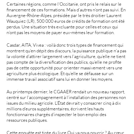
Certaines régions, comme l’Occitanie, ont pris le relais sur le
financement de ces formations. Mais d’autres n’ont pas suivi. En
Auvergne-Rhône-Alpes, présidée par le très droitier Laurent
Wauquiez (LR), 500 000 euros de crédits de formation ont été
perdus. Une situation très excluante pour celles et ceux qui
n’ont pas les moyens de payer eux-mêmes leur formation.
Casdar, AITA, Vivea : voilà donc trois types de financement qui
montrent qu’en dépit des discours, la puissance publique n’a pas
la volonté d’attirer largement vers l’agriculture, qu’elle ne tient
pas compte de la diversification des publics, qu’elle ne profite
pas de cette opportunité pour orienter massivement vers une
agriculture plus écologique. Et qu’elle se défausse sur un
immense travail associatif sans lui en donner les moyens.
Au printemps dernier, le CGAAER rendait un nouveau rapport,
centré sur l’accompagnement à l’installation des personnes non
issues du milieu agricole. L’État devrait y consacrer cinq à dix
millions d’euros supplémentaires, écrivent les hauts
fonctionnaires chargés d’inspecter le bon emploi des
ressources publiques.
Cette enquête est tirée du livre Qui va nous nourrir ? Au cœur