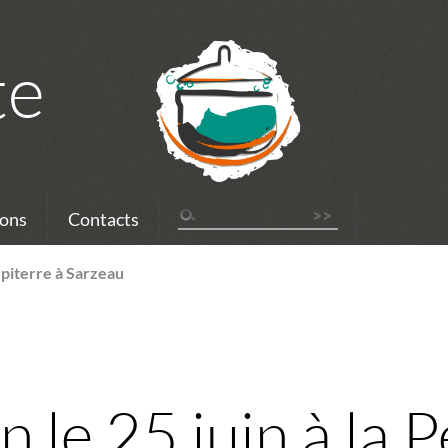
te
ons
Contacts
Pépiterre à Sarzeau
n le 25 juin à la 