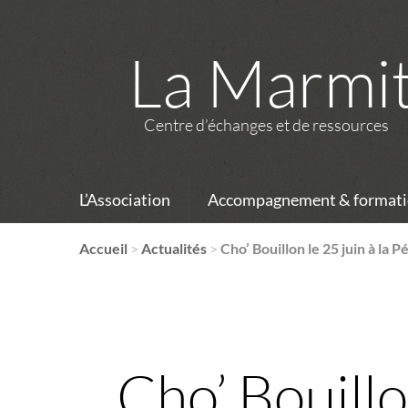
La Marmi
Centre d’échanges et de ressources
L’Association
Accompagnement & formati
Accueil
>
Actualités
>
Cho’ Bouillon le 25 juin à la 
Cho’ Bouillo