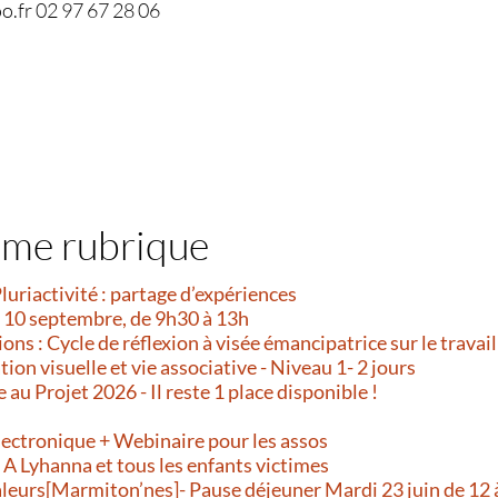
.fr 02 97 67 28 06
ême rubrique
Pluriactivité : partage d’expériences
i 10 septembre, de 9h30 à 13h
ns : Cycle de réflexion à visée émancipatrice sur le travail
on visuelle et vie associative - Niveau 1- 2 jours
e au Projet 2026 - Il reste 1 place disponible !
!
lectronique + Webinaire pour les assos
- A Lyhanna et tous les enfants victimes
aleurs[Marmiton’nes]- Pause déjeuner Mardi 23 juin de 12 