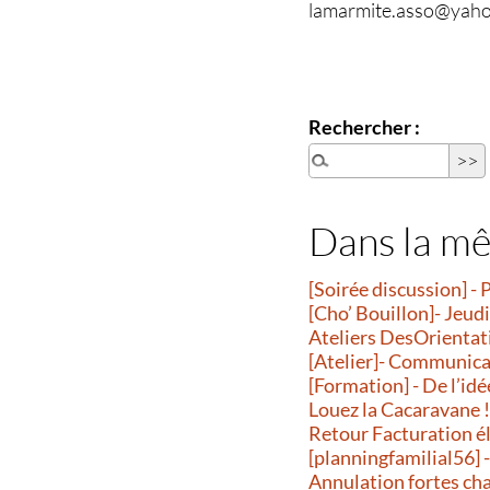
lamarmite.asso@yahoo
Rechercher :
Dans la m
[Soirée discussion] - 
[Cho’ Bouillon]- Jeud
Ateliers DesOrientatio
[Atelier]- Communicati
[Formation] - De l’idé
Louez la Cacaravane 
Retour Facturation é
[planningfamilial56] 
Annulation fortes ch