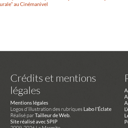
urale" au Cinémanivel
Crédits et mentions
légales
A
A
Mentions légales
A
Logos d'illustration des rubriques
Labo l'Éclate
L
Réalisé par
Tailleur de Web
.
L
Site réalisé avec SPIP
P
2009-2026 La Marmite