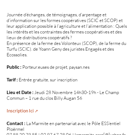
Journée d’échanges, de témoignages, d’arpentage et
d’information sur les formes coopératives (SCIC et SCOP) et
leur application possible à l’agriculture et l’alimentation : Quels
les intérêts et les contraintes des fermes coopératives et des
lieux de distributions coopératifs ?
En présence de la ferme des Volonteux (SCOP), de la ferme du
Turfu (SCIC). de Yoann Geny des juristes Engagés et des
Ecossolies.
Public :
Porteur.euses de projet, paysan.nes
Tarif :
Entrée gratuite, sur inscription
Lieu et Date :
Jeudi 28 Novembre 14h30-19h - Le Champ
Commun – 1 rue du clos Billy Augan 56
Inscription Ici
Contact :
La Marmite en partenariat avec le Pôle ESS’entiel
Ploërmel
07 88 20 79 85 | 02 97 67 28 06 | lamarmite.asso[@]yahoo.fr