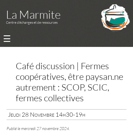
La Marmite
Centre d’échanges et de ressources
☰
Café discussion | Fermes
coopératives, être paysan.ne
autrement : SCOP, SCIC,
fermes collectives
Jeudi 28 Novembre 14h30-19h
Publié le
mercredi 27 novembre 2024
.