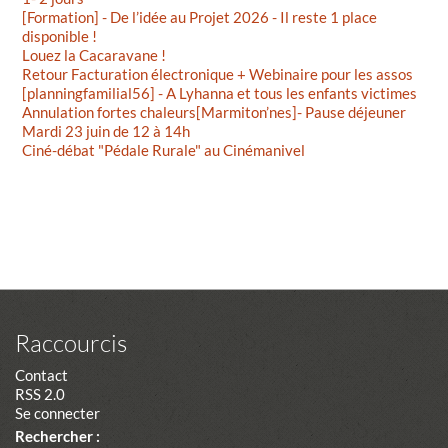
[Formation] - De l’idée au Projet 2026 - Il reste 1 place
disponible !
Louez la Cacaravane !
Retour Facturation électronique + Webinaire pour les assos
[planningfamilial56] - A Lyhanna et tous les enfants victimes
Annulation fortes chaleurs[Marmiton’nes]- Pause déjeuner
Mardi 23 juin de 12 à 14h
Ciné-débat "Pédale Rurale" au Cinémanivel
Raccourcis
Contact
RSS 2.0
Se connecter
Rechercher :