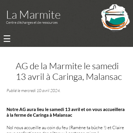
La Marmite
Centre d’échanges et de ressources
☰
AG de la Marmite le samedi
13 avril à Caringa, Malansac
Publié le
mercredi 10 avril 2024
.
Notre AG aura lieu le samedi 13 avril et on vous accueillera
à la ferme de Caringa à Malansac
Nol nous accueille au coin du feu (Ramène ta bûche !) et Claire