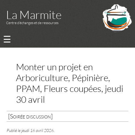
La Marmite
Centre d’échanges et de ressources
☰
Monter un projet en
Arboriculture, Pépinière,
PPAM, Fleurs coupées, jeudi
30 avril
[Soirée discussion]
Publié le
jeudi 16 avril 2026
.