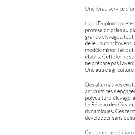
Une loi au service d’un
La loi Duplomb prétend 
profession prise au p
grands élevages, tout 
de leurs concitoyens. C
modèle minoritaire et 
établis. Cette loi ne s
ne prépare pas l’aveni
Une autre agriculture e
Des alternatives exist
agricultrices s’engage
polyculture-élevage, a
Le Réseau des Civam, 
dynamiques. Ces ferme
développer sans polit
Ce que cette pétition 