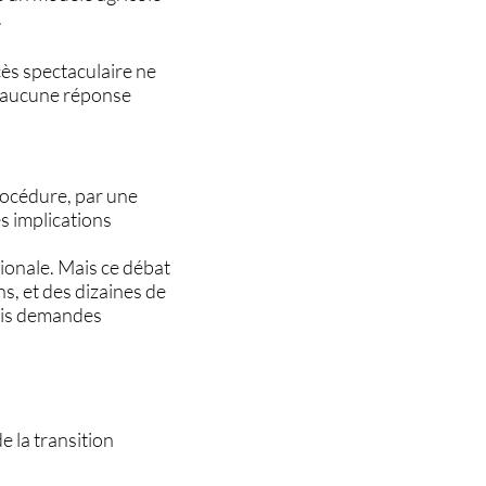
.
cès spectaculaire ne
e aucune réponse
rocédure, par une
s implications
tionale. Mais ce débat
ns, et des dizaines de
rois demandes
e la transition