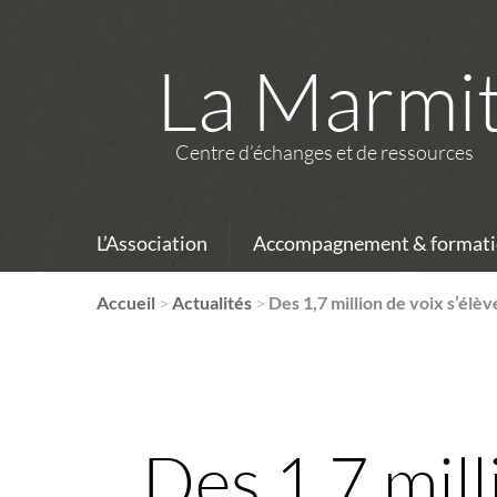
La Marmi
Centre d’échanges et de ressources
L’Association
Accompagnement & formati
Accueil
>
Actualités
>
Des 1,7 million de voix s’élè
Des 1,7 mill