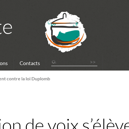
te
ons
Contacts
vent contre la loi Duplomb
ion de voix s’élèv