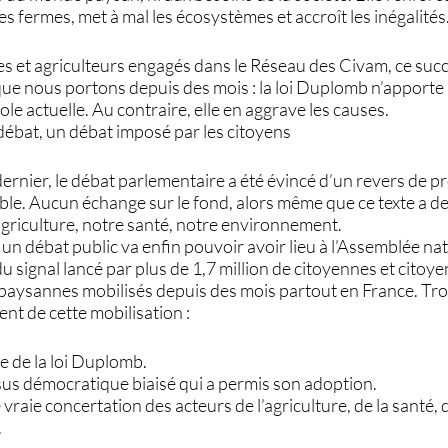
les fermes, met à mal les écosystèmes et accroît les inégalités
es et agriculteurs engagés dans le Réseau des Civam, ce suc
 que nous portons depuis des mois : la loi Duplomb n’apport
cole actuelle. Au contraire, elle en aggrave les causes.
débat, un débat imposé par les citoyens
ernier, le débat parlementaire a été évincé d’un revers de p
ble. Aucun échange sur le fond, alors même que ce texte a de
griculture, notre santé, notre environnement.
, un débat public va enfin pouvoir avoir lieu à l’Assemblée na
du signal lancé par plus de 1,7 million de citoyennes et citoye
t paysannes mobilisés depuis des mois partout en France. T
t de cette mobilisation :
e de la loi Duplomb.
sus démocratique biaisé qui a permis son adoption.
vraie concertation des acteurs de l’agriculture, de la santé, d
.