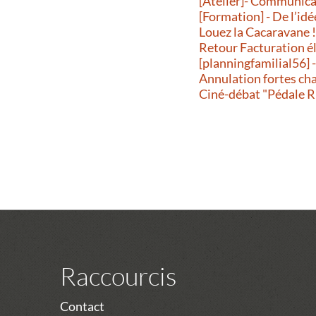
[Atelier]- Communicati
[Formation] - De l’idé
Louez la Cacaravane 
Retour Facturation é
[planningfamilial56] 
Annulation fortes ch
Ciné-débat "Pédale R
Raccourcis
Contact