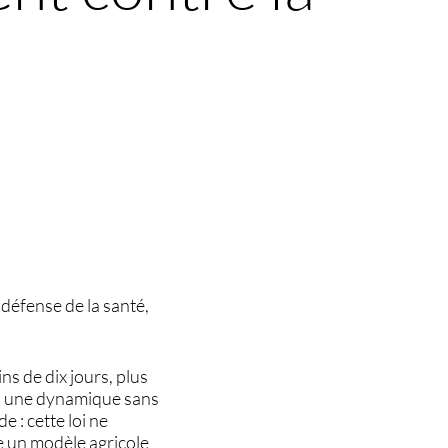
 défense de la santé,
ns de dix jours, plus
mb, une dynamique sans
 : cette loi ne
e un modèle agricole