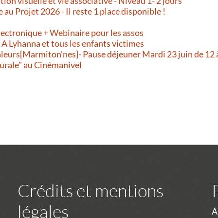
on visuelle et vie associative - Niveau 1- 2 jours
e au Projet 2026 - Il reste 1 place disponible !
!
lectronique + Webinaire pour les assos
- A Lyhanna et tous les enfants victimes
aleurs[Marmiton’nes]- Pause déjeuner Mardi 23 juin de 12 
urale" au Cinémanivel
Crédits et mentions
légales
A