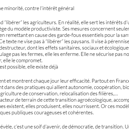
e minorité, contre l’intérêt général
“libérer” les agriculteurs. En réalité, elle sert les intérêts d
iège du modèle productiviste. Ses mesures concernent seul
en remettant en cause des garde-fous essentiels pour la sant
e texte ne vise pas à “libérer” les paysans. Il vise à pérennise
destructeur, dont les effets sanitaires, sociaux et écologiqu
oulage pas les fermes, elle les enferme. Elle ne sécurise pas no
r, elle le compromet.
st possible, elle existe déjà
ent et montrent chaque jour leur efficacité. Partout en France
nt dans des pratiques qui allient autonomie, coopération, biod
griculture de conservation, relocalisation des filières,…
acteur de terrain de cette transition agroécologique, acco
s existent, elles produisent, elles nourrissent. Or ces modè
iques publiques courageuses et cohérentes.
révèle, c’est une soif d’avenir, de démocratie, de transition.