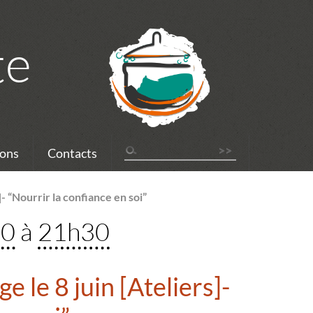
te
ons
Contacts
- “Nourrir la confiance en soi”
30
à
21h30
 le 8 juin [Ateliers]-