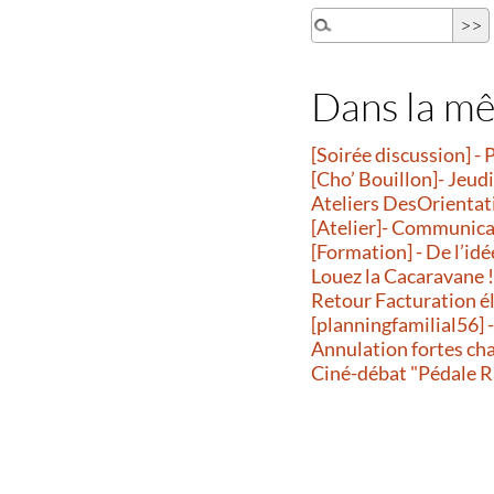
Dans la m
[Soirée discussion] - 
[Cho’ Bouillon]- Jeud
Ateliers DesOrientatio
[Atelier]- Communicati
[Formation] - De l’idé
Louez la Cacaravane 
Retour Facturation é
[planningfamilial56] 
Annulation fortes ch
Ciné-débat "Pédale R