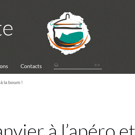
te
ons
Contacts
 à la boum !
nvier à l’apéro et