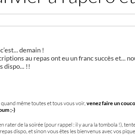
c’est... demain !
criptions au repas ont eu un franc succès et... no
 dispo... !!
 quand même toutes et tous vous voir,
venez faire un couco
oum ;-)
en rater de la soirée (pour rappel : il y aura la tombola !), te
repas dispo, et sinon vous êtes les bienvenus avec vos pique