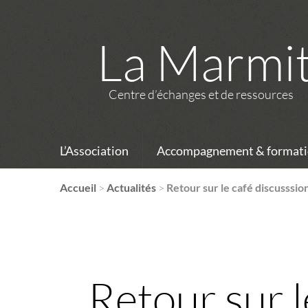
La Marmi
Centre d’échanges et de ressources
L’Association
Accompagnement & formati
Accueil
>
Actualités
>
Retour sur le café discusss
Retour sur l