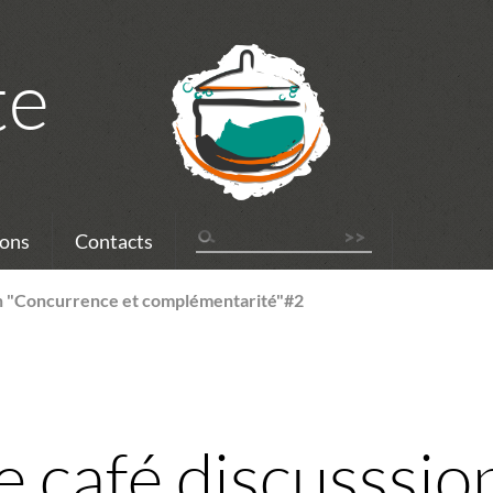
te
ons
Contacts
ion "Concurrence et complémentarité"#2
e café discusssio