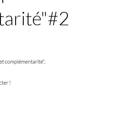
arité"#2
et complémentarité",
cter !