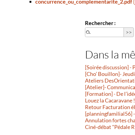
concurrence_ou_complementarite_2.pdf
(
Rechercher :
Dans la m
[Soirée discussion] - 
[Cho’ Bouillon]- Jeud
Ateliers DesOrientatio
[Atelier]- Communicati
[Formation] - De l’idé
Louez la Cacaravane 
Retour Facturation é
[planningfamilial56] 
Annulation fortes ch
Ciné-débat "Pédale R