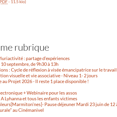
PDF
-
11.5 kio
)
ême rubrique
Pluriactivité : partage d’expériences
i 10 septembre, de 9h30 à 13h
ns : Cycle de réflexion à visée émancipatrice sur le travail
on visuelle et vie associative - Niveau 1- 2 jours
e au Projet 2026 - Il reste 1 place disponible !
!
lectronique + Webinaire pour les assos
- A Lyhanna et tous les enfants victimes
aleurs[Marmiton’nes]- Pause déjeuner Mardi 23 juin de 12 
urale" au Cinémanivel