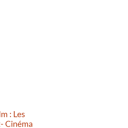
lm : Les
t- Cinéma