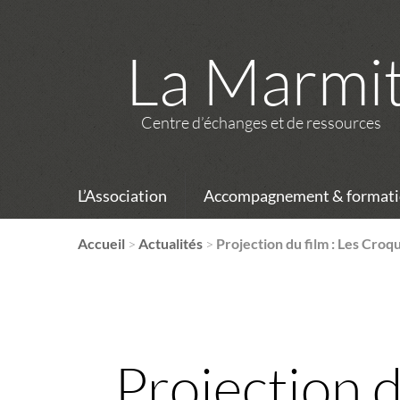
La Marmi
Centre d’échanges et de ressources
L’Association
Accompagnement & formati
Accueil
>
Actualités
>
Projection du film : Les Cro
Projection d