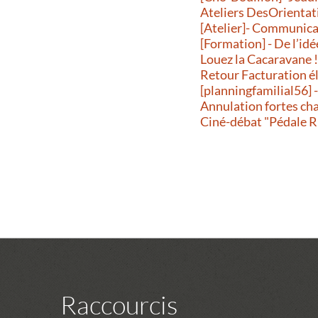
Ateliers DesOrientatio
[Atelier]- Communicati
[Formation] - De l’idé
Louez la Cacaravane 
Retour Facturation é
[planningfamilial56] 
Annulation fortes ch
Ciné-débat "Pédale R
Raccourcis