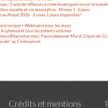
ns : Cycle de réflexion à visée émancipatrice sur le travail
on visuelle et vie associative - Niveau 1- 2 jours
e au Projet 2026 - Il reste 1 place disponible !
!
lectronique + Webinaire pour les assos
- A Lyhanna et tous les enfants victimes
aleurs[Marmiton’nes]- Pause déjeuner Mardi 23 juin de 12 
urale" au Cinémanivel
Crédits et mentions