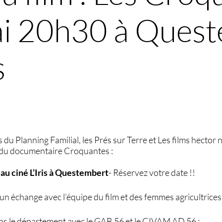
ai 20h30 à Quest
s
s du Planning Familial, les Prés sur Terre et Les films hector
 du documentaire Croquantes :
au ciné L’Iris à Questembert
- Réservez votre date !!
’un échange avec l’équipe du film et des femmes agricultrices
ns le département avec le GAB 56 et le CIVAM AD 56 :