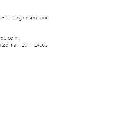
 nestor organisent une
 du coin.
 23 mai - 10h - Lycée