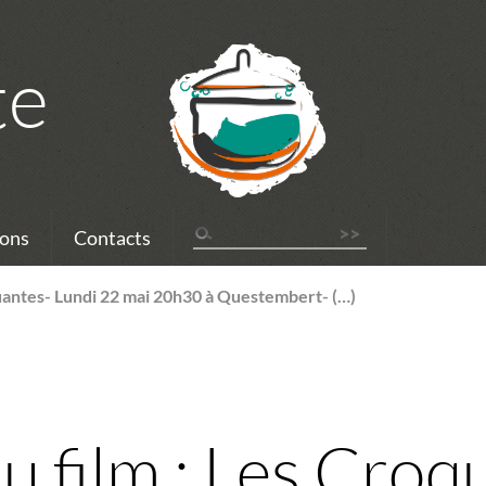
te
ons
Contacts
quantes- Lundi 22 mai 20h30 à Questembert- (…)
u film : Les Croq