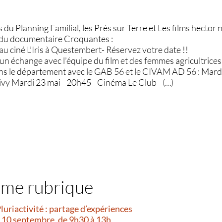
s du Planning Familial, les Prés sur Terre et Les films hector
 du documentaire Croquantes :
u ciné L’Iris à Questembert- Réservez votre date !!
’un échange avec l’équipe du film et des femmes agricultrices
ns le département avec le GAB 56 et le CIVAM AD 56 : Mardi
vy Mardi 23 mai - 20h45 - Cinéma Le Club - (…)
ême rubrique
Pluriactivité : partage d’expériences
i 10 septembre, de 9h30 à 13h