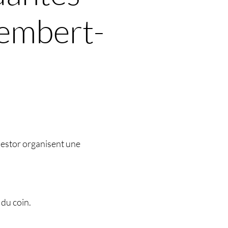
embert-
 nestor organisent une
 du coin.