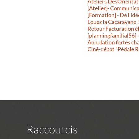
Ateliers DesOrientatio
[Atelier]- Communicati
[Formation] - De l’idé
Louez la Cacaravane 
Retour Facturation é
[planningfamilial56] 
Annulation fortes ch
Ciné-débat "Pédale R
Raccourcis