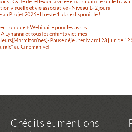
ns : Cycle de réflexion à visée émancipatrice sur le travail
on visuelle et vie associative - Niveau 1- 2 jours
e au Projet 2026 - Il reste 1 place disponible !
!
lectronique + Webinaire pour les assos
- A Lyhanna et tous les enfants victimes
aleurs[Marmiton’nes]- Pause déjeuner Mardi 23 juin de 12 
urale" au Cinémanivel
Crédits et mentions