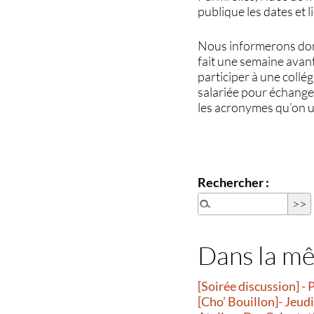
publique les dates et l
Nous informerons donc 
fait une semaine avant
participer à une collé
salariée pour échanger
les acronymes qu’on ut
Rechercher :
Dans la m
[Soirée discussion] - 
[Cho’ Bouillon]- Jeud