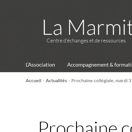
La Marmi
Centre d’échanges et de ressources
L’Association
Accompagnement & formati
Accueil
>
Actualités
>
Prochaine collégiale, mardi 3
Prochaine co