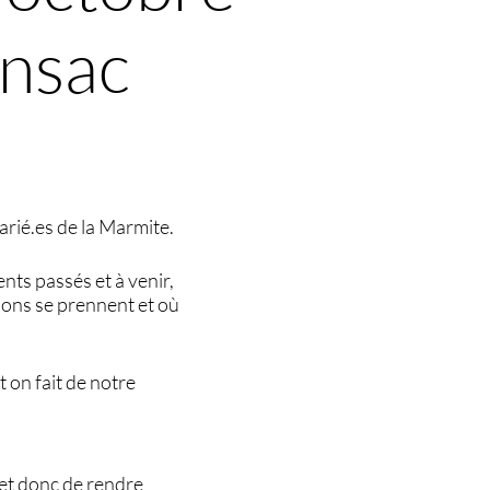
ansac
arié.es de la Marmite.
nts passés et à venir,
sions se prennent et où
 on fait de notre
t et donc de rendre