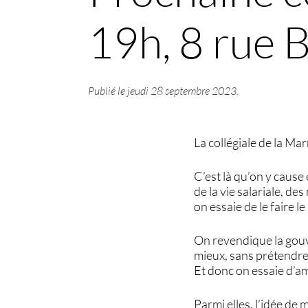
19h, 8 rue 
Publié le
jeudi 28 septembre 2023
.
La collégiale de la Ma
C’est là qu’on y cause
de la vie salariale, d
on essaie de le faire l
On revendique la gouve
mieux, sans prétendre
Et donc on essaie d’am
Parmi elles, l’idée de 