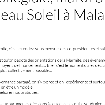
Beau Soleil à Mal
rmite, c’est le rendez-vous mensuel des co-président.es et sal
 et qu’on papote des orientations de la Marmite, des évèneme
es moyens de financements... Bref, c’est le moment ou les déci
e plus collectivement possible...
rnance partagé, on s’y exerce et on l’expérimente et surtout
 en être un modèle.
éliorer nos pratiques.
mieux partager les décisions à ceux et celles qui le voudraien