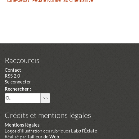
Ciné-débat "Pédale Rurale" au Cinémanivel
Raccourcis
Contact
RSS 2.0
Se connecter
Rechercher :
Crédits et mentions légales
Mentions légales
Logos d'illustration des rubriques
Labo l'Éclate
Réalisé par
Tailleur de Web
.