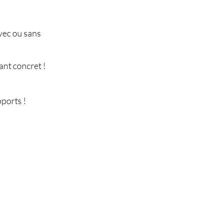
avec ou sans
tant concret !
ports !