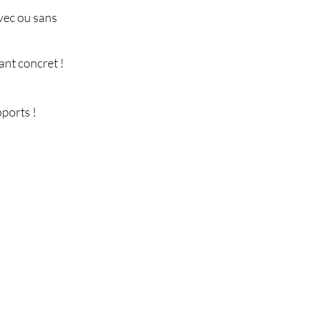
avec ou sans
tant concret !
ports !