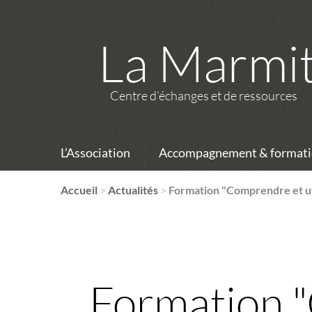
La Marmi
Centre d’échanges et de ressources
L’Association
Accompagnement & formati
Accueil
>
Actualités
>
Formation "Comprendre et uti
Formation "