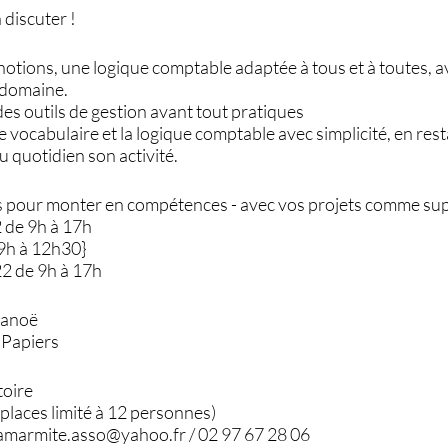
discuter !
s notions, une logique comptable adaptée à tous et à toutes, 
 domaine.
 des outils de gestion avant tout pratiques
le vocabulaire et la logique comptable avec simplicité, en res
 quotidien son activité.
es pour monter en compétences - avec vos projets comme sup
2 de 9h à 17h
 9h à 12h30}
22 de 9h à 17h
Lanoë
 Papiers
toire
places limité à 12 personnes)
 lamarmite.asso@yahoo.fr / 02 97 67 28 06