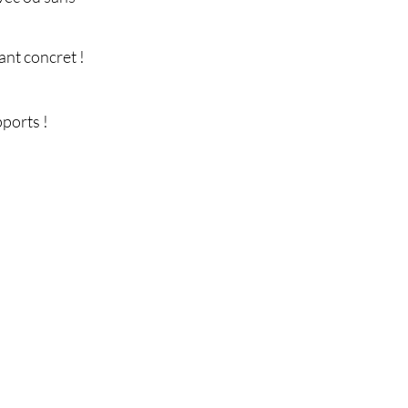
tant concret !
ports !