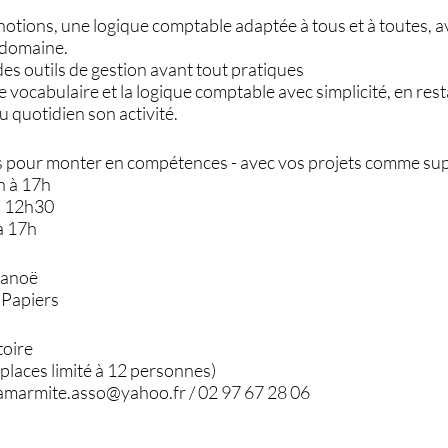
s notions, une logique comptable adaptée à tous et à toutes, 
 domaine.
 des outils de gestion avant tout pratiques
le vocabulaire et la logique comptable avec simplicité, en res
 quotidien son activité.
es pour monter en compétences - avec vos projets comme sup
h à 17h
 à 12h30
à 17h
Lanoë
 Papiers
toire
places limité à 12 personnes)
 lamarmite.asso@yahoo.fr / 02 97 67 28 06