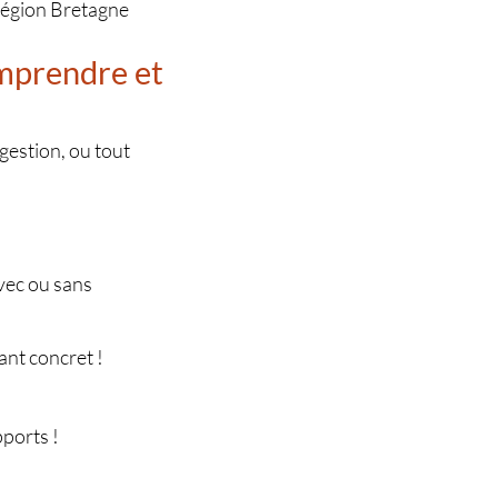
 Région Bretagne
mprendre et
gestion, ou tout
avec ou sans
tant concret !
ports !