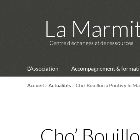
La Marmi
Centre d’échanges et de ressources
L’Association
Accompagnement & formati
Accueil
>
Actualités
>
Cho’ Bouillon à Pontivy le M
Cho’ Bouillo