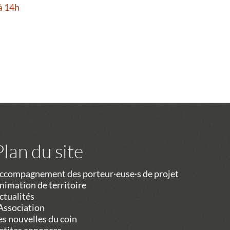
à 14h
Plan du site
ccompagnement des porteur·euse·s de projet
nimation de territoire
ctualités
’Association
es nouvelles du coin
etites annonces