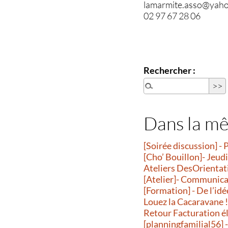
lamarmite.asso@yaho
02 97 67 28 06
Rechercher :
Dans la m
[Soirée discussion] - 
[Cho’ Bouillon]- Jeud
Ateliers DesOrientatio
[Atelier]- Communicati
[Formation] - De l’idé
Louez la Cacaravane 
Retour Facturation é
[planningfamilial56] 