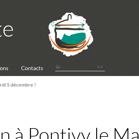
te
ons
Contacts
ardi 5 décembre !
n à Pontivy le Ma