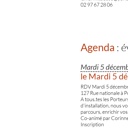
02 97 67 28 06
Agenda
: 
Mardi 5 décem
le Mardi 5 d
RDV Mardi 5 décembr
127 Rue nationale à P
A tous.tes les Porteur
d’installation, nous v
parcours, enrichir vos 
Co-animé par Corinne 
Inscription