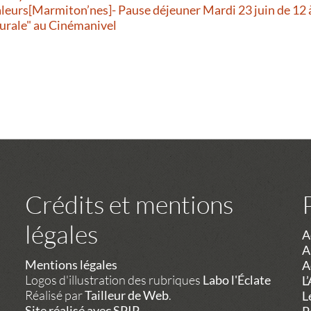
aleurs[Marmiton’nes]- Pause déjeuner Mardi 23 juin de 12 
urale" au Cinémanivel
Crédits et mentions
légales
A
A
Mentions légales
A
Logos d'illustration des rubriques
Labo l'Éclate
L
Réalisé par
Tailleur de Web
.
L
Site réalisé avec SPIP
P