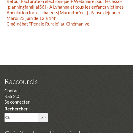
Retour Facturation électronique + Webinaire pour les assos
[planningfamilial56] - A Lyhanna et tous les enfants victimes
Annulation fortes chaleurs[Marmiton’nes]- Pause déjeuner
Mardi 23 juin de 12 à 14h
Ciné-débat "Pédale Rurale" au Cinémanivel
Raccourcis
Contact
RSS 2.0
Se connecter
Rechercher :