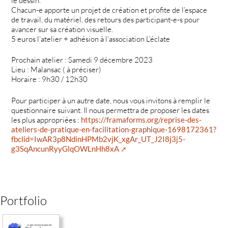
le dessin.
Chacun-e apporte un projet de création et profite de l’espace
de travail, du matériel, des retours des participant-e-s pour
avancer sur sa création visuelle.
5 euros l’atelier + adhésion à l’association L’éclate
Prochain atelier : Samedi 9 décembre 2023
Lieu : Malansac ( à préciser)
Horaire : 9h30 / 12h30
Pour participer à un autre date, nous vous invitons à remplir le
questionnaire suivant. Il nous permettra de proposer les dates
les plus appropriées :
https://framaforms.org/reprise-des-
ateliers-de-pratique-en-facilitation-graphique-1698172361?
fbclid=IwAR3p8NdinHPMb2vjK_xgAr_UT_J2I8j3j5-
g3SqAncunRyyGlqOWLnHh8xA
Portfolio