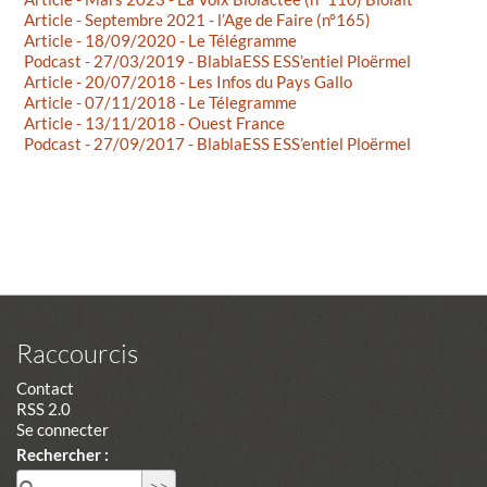
Article - Septembre 2021 - l’Age de Faire (n°165)
Article - 18/09/2020 - Le Télégramme
Podcast - 27/03/2019 - BlablaESS ESS’entiel Ploërmel
Article - 20/07/2018 - Les Infos du Pays Gallo
Article - 07/11/2018 - Le Télegramme
Article - 13/11/2018 - Ouest France
Podcast - 27/09/2017 - BlablaESS ESS’entiel Ploërmel
Raccourcis
Contact
RSS 2.0
Se connecter
Rechercher :