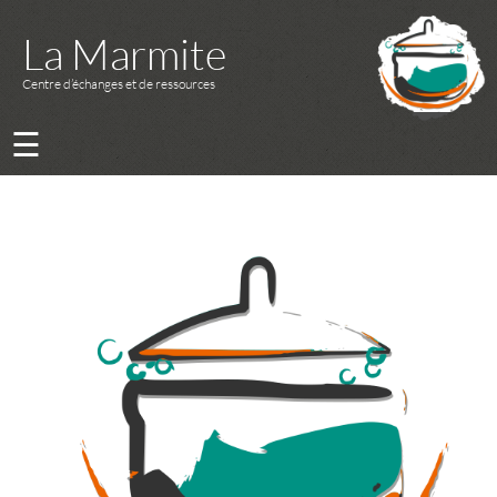
La Marmite
Centre d’échanges et de ressources
☰