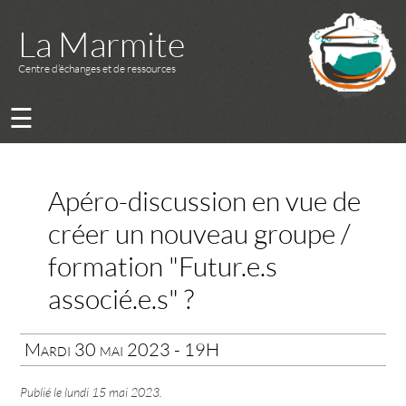
La Marmite
Centre d’échanges et de ressources
☰
Apéro-discussion en vue de
créer un nouveau groupe /
formation "Futur.e.s
associé.e.s" ?
Mardi 30 mai 2023 - 19H
Publié le
lundi 15 mai 2023
.