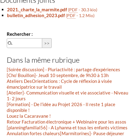
Documents joints
2021._charte_la_marmite.pdf
(
PDF
-
30.3 kio
)
bulletin_adhesion_2023.pdf
(
PDF
-
1.2 Mio
)
Rechercher :
Dans la même rubrique
[Soirée discussion] - Pluriactivité : partage d’expériences
[Cho’ Bouillon]- Jeudi 10 septembre, de 9h30 à 13h
Ateliers DesOrientations : Cycle de réflexion à visée
émancipatrice sur le travail
[Atelier]- Communication visuelle et vie associative - Niveau
1- 2 jours
[Formation] - De l’idée au Projet 2026 - Il reste 1 place
disponible !
Louez la Cacaravane !
Retour Facturation électronique + Webinaire pour les assos
[planningfamilial56] - A Lyhanna et tous les enfants victimes
Annulation fortes chaleurs[Marmiton’nes]- Pause déjeuner