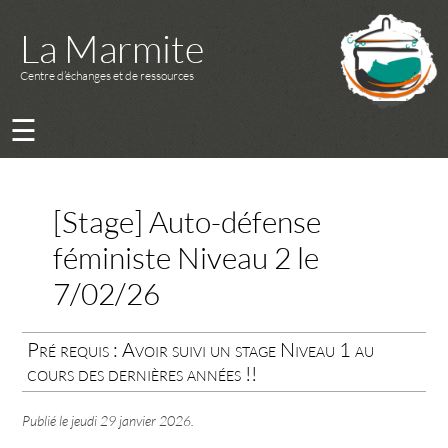
La Marmite
Centre d’échanges et de ressources
☰
[Stage] Auto-défense
féministe Niveau 2 le
7/02/26
Pré requis : Avoir suivi un stage Niveau 1 au
cours des dernières années !!
Publié le
jeudi 29 janvier 2026
.