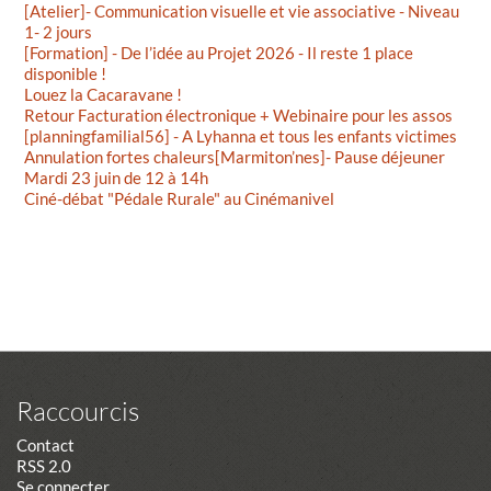
[Atelier]- Communication visuelle et vie associative - Niveau
1- 2 jours
[Formation] - De l’idée au Projet 2026 - Il reste 1 place
disponible !
Louez la Cacaravane !
Retour Facturation électronique + Webinaire pour les assos
[planningfamilial56] - A Lyhanna et tous les enfants victimes
Annulation fortes chaleurs[Marmiton’nes]- Pause déjeuner
Mardi 23 juin de 12 à 14h
Ciné-débat "Pédale Rurale" au Cinémanivel
Raccourcis
Contact
RSS 2.0
Se connecter