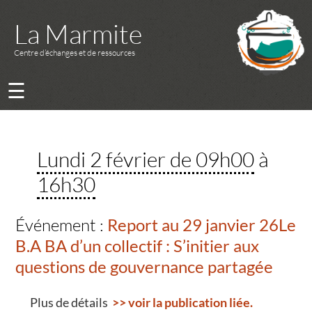
La Marmite
Centre d’échanges et de ressources
☰
Lundi 2 février de 09h00
à
16h30
Événement :
Report au 29 janvier 26Le
B.A BA d’un collectif : S’initier aux
questions de gouvernance partagée
Plus de détails
>> voir la publication liée.