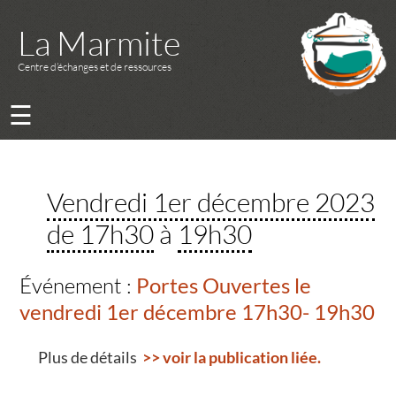
La Marmite
Centre d’échanges et de ressources
☰
Vendredi 1er décembre 2023
de 17h30
à
19h30
Événement :
Portes Ouvertes le
vendredi 1er décembre 17h30- 19h30
Plus de détails
>> voir la publication liée.