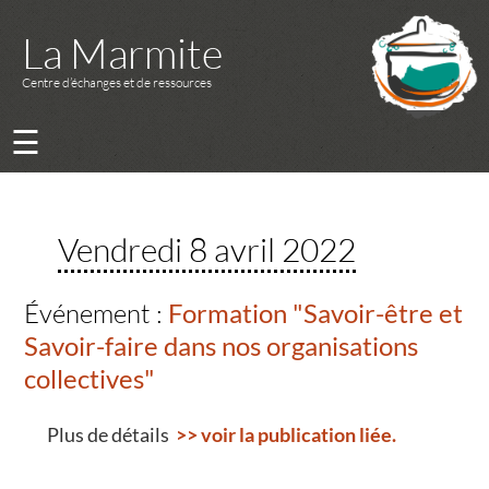
La Marmite
Centre d’échanges et de ressources
☰
Vendredi 8 avril 2022
Événement :
Formation "Savoir-être et
Savoir-faire dans nos organisations
collectives"
Plus de détails
>> voir la publication liée.