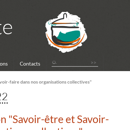
te
ons
Contacts
oir-faire dans nos organisations collectives"
22
 "Savoir-être et Savoir-