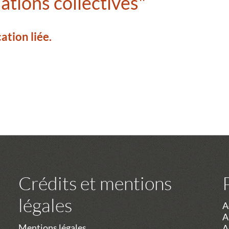
ations collectives"
ation liée.
Crédits et mentions
légales
A
A
Mentions légales
A