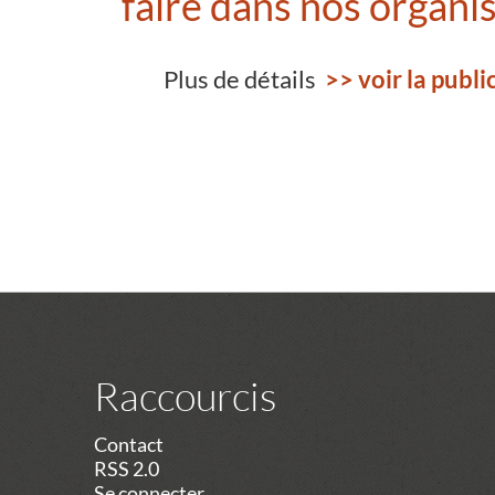
faire dans nos organis
Plus de détails
>> voir la public
Raccourcis
Contact
RSS 2.0
Se connecter