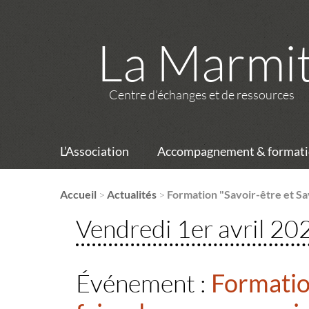
La Marmi
Centre d’échanges et de ressources
L’Association
Accompagnement & formati
Accueil
>
Actualités
>
Formation "Savoir-être et Sav
Vendredi 1er avril 20
Événement :
Formation