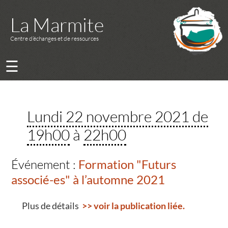
La Marmite
Centre d’échanges et de ressources
☰
Lundi 22 novembre 2021 de
19h00
à
22h00
Événement :
Formation "Futurs
associé-es" à l’automne 2021
Plus de détails
>> voir la publication liée.