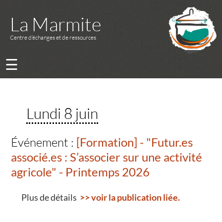
La Marmite
Centre d’échanges et de ressources
☰
Lundi 8 juin
Événement :
[Formation] - "Futur.es
associé.es : S’associer sur une activité
agricole" - Printemps 2026
Plus de détails
>> voir la publication liée.