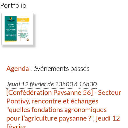
Portfolio
Agenda
: événements passés
Jeudi 12 février de 13h00
à
16h30
[Confédération Paysanne 56] - Secteur
Pontivy, rencontre et échanges
"quelles fondations agronomiques
pour l’agriculture paysanne ?", jeudi 12
février