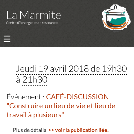
La Marmite
Centre d’échanges et de ressources
☰
Jeudi 19 avril 2018 de 19h30
à
21h30
Événement :
CAFÉ-DISCUSSION
"Construire un lieu de vie et lieu de
travail à plusieurs"
Plus de détails
>> voir la publication liée.