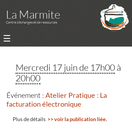
La Marmite
Centre d’échanges et de ressources
☰
Mercredi 17 juin de 17h00
à
20h00
Événement :
Atelier Pratique : La
facturation électronique
Plus de détails
>> voir la publication liée.