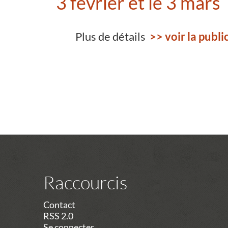
3 février et le 3 mars
Plus de détails
>> voir la public
Raccourcis
Contact
RSS 2.0
Se connecter