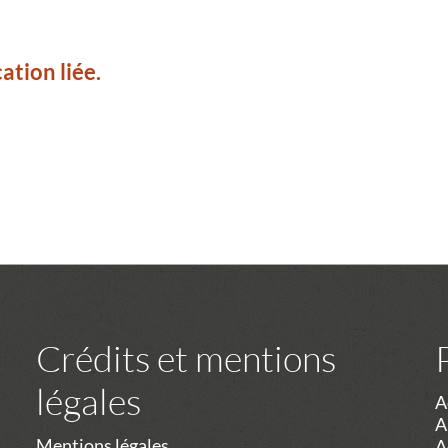
ation liée.
Crédits et mentions
légales
A
A
Mentions légales
A