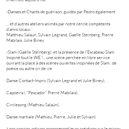
-Danses et Chants de guérison, guidés par Pedro également
... et d’autres ateliers animés par notre cercle compétents
d’amis locaux :
Matthieu Salaun, Sylvain Legrand, Gaelle Steinberg, Pierre
Mabilais, Julie Biney
-Slam (Gaëlle Steinberg), et la présence de l’Escabeau Slam
Inopiné tout le WE !... une scène perchée en libre service
ouvrant la place à des scènes ouvertes inopinées de Slam , de
poésie ou autre cri de vie
Danse Contact-Impro (Sylvain Legrand et Julie Biney),
Capoeira ( "Pescador" Pierre Mabilais),
Circlesong (Mathieu Salaün),
Danse martiale (Mathieu, Pierre, Julie et Sylvain)
nos copains artisans proposeront leurs créations sur le micro-