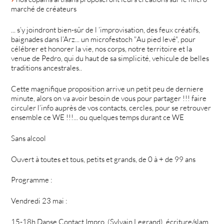
marché de créateurs
... s’y joindront bien-sûr de l ’improvisation, des feux créatifs,
baignades dans l’Arz... un microfestoch "Au pied levé", pour
célébrer et honorer la vie, nos corps, notre territoire et la
venue de Pedro, qui du haut de sa simplicité, vehicule de belles
traditions ancestrales..
Cette magnifique proposition arrive un petit peu de derniere
minute, alors on va avoir besoin de vous pour partager !!! faire
circuler l’info auprès de vos contacts, cercles, pour se retrouver
ensemble ce WE !!!... ou quelques temps durant ce WE
Sans alcool
Ouvert à toutes et tous, petits et grands, de 0 à + de 99 ans
Programme :
Vendredi 23 mai :
15-18h Danse Contact Impro, (Sylvain Legrand), écriture/slam