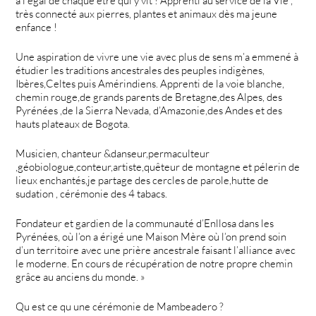
à l égal de chaque être qui y vit ! Apprenti au service de la Vie ,
très connecté aux pierres, plantes et animaux dès ma jeune
enfance !
Une aspiration de vivre une vie avec plus de sens m’a emmené à
étudier les traditions ancestrales des peuples indigènes,
Ibères,Celtes puis Amérindiens. Apprenti de la voie blanche,
chemin rouge,de grands parents de Bretagne,des Alpes, des
Pyrénées ,de la Sierra Nevada, d’Amazonie,des Andes et des
hauts plateaux de Bogota.
Musicien, chanteur &danseur,permaculteur
,géobiologue,conteur,artiste,quêteur de montagne et pélerin de
lieux enchantés,je partage des cercles de parole,hutte de
sudation , cérémonie des 4 tabacs.
Fondateur et gardien de la communauté d’Enllosa dans les
Pyrénées, où l’on a érigé une Maison Mère où l’on prend soin
d’un territoire avec une prière ancestrale faisant l’alliance avec
le moderne. En cours de récupération de notre propre chemin
grâce au anciens du monde. »
Qu est ce qu une cérémonie de Mambeadero ?