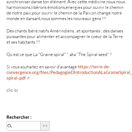
synchroniser,danse ton élément .Avec cette médicine,nous nous
harmonisons,libérons émotions,énergies pour ouvrir le chemin
de notre paix,pour ouvrir le chemin de la Paix,on change notre
monde en dansant,nous sommes les nouveaux gens !!!
Des chants Ibère,natifs Amérindiens...et spontanés ; des danses
puissantes pour alimenter et accompagner le coeur de la Terre
et ses habitants !!!
Qu est ce que La "Graine spiral" " aka "The Spiral seed" ?
Si vous souhaitez en savoir d’avantage
https://terre-de-
convergence.org/files/PedagogieDIntroductionALaGraineSpiral_
spiral-.pdf
clic ici
Rechercher :