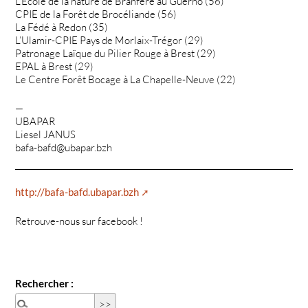
L’Ecole de la nature de Branféré au Guerno (56)
CPIE de la Forêt de Brocéliande (56)
La Fédé à Redon (35)
L’Ulamir-CPIE Pays de Morlaix-Trégor (29)
Patronage Laïque du Pilier Rouge à Brest (29)
EPAL à Brest (29)
Le Centre Forêt Bocage à La Chapelle-Neuve (22)
—
UBAPAR
Liesel JANUS
bafa-bafd@ubapar.bzh
http://bafa-bafd.ubapar.bzh
Retrouve-nous sur facebook !
Rechercher :